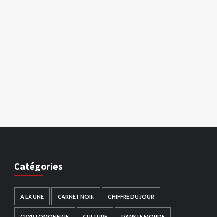
Catégories
A LA UNE
CARNET NOIR
CHIFFRE DU JOUR
CRYPTOMONNAIE
CULTURE
DANS LE MONDE