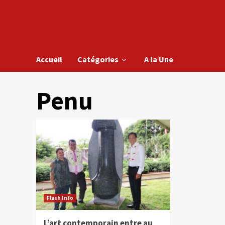
Accueil
Catégories
A la Une
Penu
Flash Info
L’art contemporain entre au