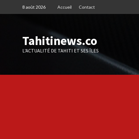
Skip
8 août 2026
Accueil
Contact
to
content
Tahitinews.co
L'ACTUALITÉ DE TAHITI ET SES ÎLES