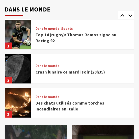
Les réseaux sociaux interdits au moins de
15 ans en France
DANS LE MONDE
5
Dans le monde
Sports
Top 14 (rugby): Thomas Ramos signe au
Racing 92
1
Dans le monde
Crash lunaire ce mardi soir (20h35)
2
Dans le monde
Des chats utilisés comme torches
incendiaires en Italie
3
Dans le monde
Un baril de pétrole à plus de 100 dollars,