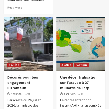
Read More
Société
A la Une
Politique
Décorés pour leur
Une décentralisation
engagement
sur Taravao à 27
ultramarin
milliards de Fcfp
4 août 2026
0
4 août 2026
0
Par arrêté du 24 juillet
Le représentant non-
2026, la ministre des
inscrit (AHIP) à l’assemblée