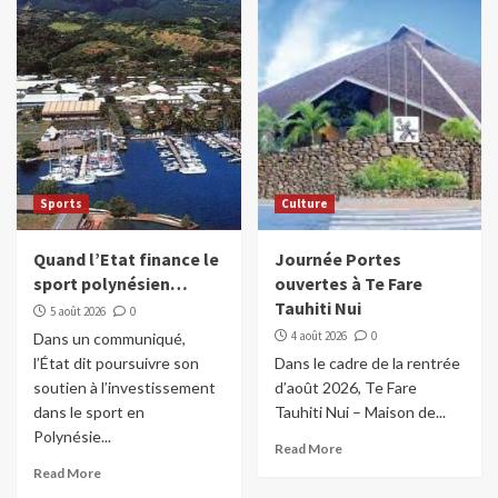
incendiaires en Italie
3
Dans le monde
Un baril de pétrole à plus de 100 dollars,
si…
4
Sports
Culture
Dans le monde
Les réseaux sociaux interdits au moins de
15 ans en France
Quand l’Etat finance le
Journée Portes
5
sport polynésien…
ouvertes à Te Fare
Tauhiti Nui
5 août 2026
0
4 août 2026
0
Dans un communiqué,
l’État dit poursuivre son
Dans le cadre de la rentrée
soutien à l’investissement
d’août 2026, Te Fare
dans le sport en
Tauhiti Nui – Maison de...
Polynésie...
Read More
Read More