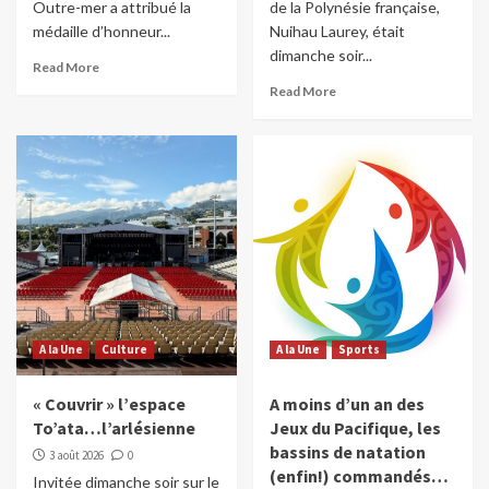
Outre-mer a attribué la
de la Polynésie française,
médaille d’honneur...
Nuihau Laurey, était
dimanche soir...
Read More
Read More
A la Une
Culture
A la Une
Sports
« Couvrir » l’espace
A moins d’un an des
To’ata…l’arlésienne
Jeux du Pacifique, les
bassins de natation
3 août 2026
0
(enfin!) commandés…
Invitée dimanche soir sur le