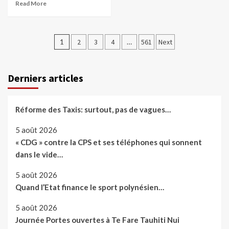
Read More
Pagination
1
2
3
4
…
561
Next
des
publications
Derniers articles
Réforme des Taxis: surtout, pas de vagues…
5 août 2026
« CDG » contre la CPS et ses téléphones qui sonnent
dans le vide…
5 août 2026
Quand l’Etat finance le sport polynésien…
5 août 2026
Journée Portes ouvertes à Te Fare Tauhiti Nui