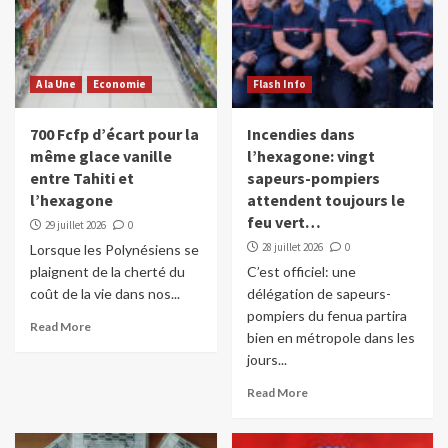
A la Une
Economie
Flash Info
700 Fcfp d’écart pour la
Incendies dans
même glace vanille
l’hexagone: vingt
entre Tahiti et
sapeurs-pompiers
l’hexagone
attendent toujours le
feu vert…
29 juillet 2026
0
28 juillet 2026
0
Lorsque les Polynésiens se
plaignent de la cherté du
C’est officiel: une
coût de la vie dans nos...
délégation de sapeurs-
pompiers du fenua partira
Read More
bien en métropole dans les
jours...
Read More