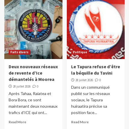
Faits divers
Politique
Deux nouveaux réseaux
Le Tapura refuse d’être
de revente d’Ice
la béquille du Tavini
démantelés à Moorea
28 juillet 2026
0
28 juillet 2026
0
Dans un communiqué
Après Tahaa, Raiatea et
publié sur les réseaux
Bora Bora, ce sont
sociaux, le Tapura
maintenant deux nouveaux
huiraatira précise sa
trafics d’ICE qui ont...
position face...
Read More
Read More