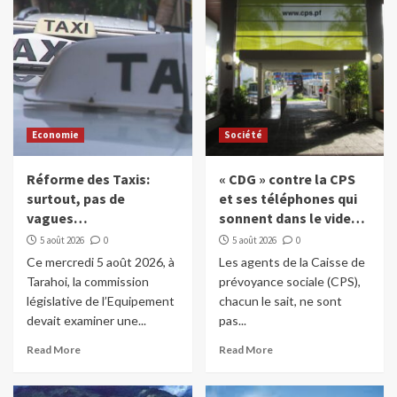
si…
4
Dans le monde
Les réseaux sociaux interdits au moins de
15 ans en France
5
Economie
Société
Dans le monde
Sports
Réforme des Taxis:
« CDG » contre la CPS
Top 14 (rugby): Thomas Ramos signe au
surtout, pas de
et ses téléphones qui
Racing 92
vagues…
sonnent dans le vide…
1
5 août 2026
0
5 août 2026
0
Ce mercredi 5 août 2026, à
Les agents de la Caisse de
Dans le monde
Tarahoi, la commission
prévoyance sociale (CPS),
Crash lunaire ce mardi soir (20h35)
législative de l’Equipement
chacun le sait, ne sont
2
devait examiner une...
pas...
Read More
Read More
Dans le monde
Des chats utilisés comme torches