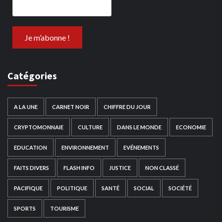
Catégories
A LA UNE
CARNET NOIR
CHIFFRE DU JOUR
CRYPTOMONNAIE
CULTURE
DANS LE MONDE
ECONOMIE
EDUCATION
ENVIRONNEMENT
EVÉNEMENTS
FAITS DIVERS
FLASH INFO
JUSTICE
NON CLASSÉ
PACIFIQUE
POLITIQUE
SANTÉ
SOCIAL
SOCIÉTÉ
SPORTS
TOURISME