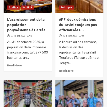
A la Une
Société
Politique
L’accroissement de la
APF: deux démissions
population
du Tavini toujours pas
polynésienne à l’arrêt
officialisées…
29 juillet 2026
0
29 juillet 2026
0
Au 31 décembre 2025, la
A l’heure où nos écrivons,
population de la Polynésie
la démission des
française comptait 279 500
représentants Tevahiarii
habitants, un...
Teraiarue (Tahaa) et Ernest
Teagai...
Read More
Read More