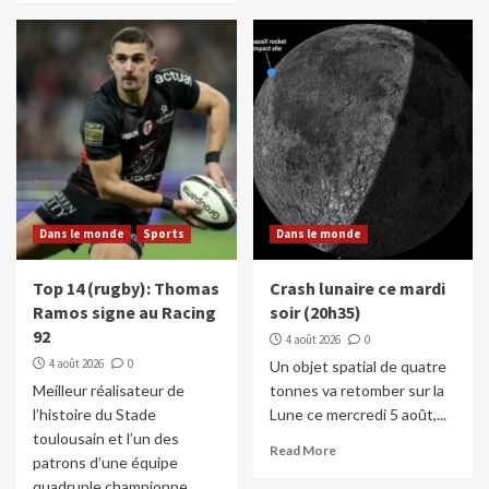
Dans le monde
Sports
Dans le monde
Top 14 (rugby): Thomas
Crash lunaire ce mardi
Ramos signe au Racing
soir (20h35)
92
4 août 2026
0
4 août 2026
0
Un objet spatial de quatre
Meilleur réalisateur de
tonnes va retomber sur la
l’histoire du Stade
Lune ce mercredi 5 août,...
toulousain et l’un des
Read More
patrons d’une équipe
quadruple championne...