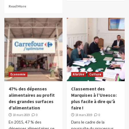
Read More
Economie
A la Une
Culture
47% des dépenses
Classement des
alimentaires au profit
Marquises à l’Unesco:
des grandes surfaces
plus facile à dire qu’à
d’alimentation
faire !
18 mars 2019
0
18 mars 2019
0
En 2015, 47 % des
Dans le cadre de la
dépenses alimentaires se
poursuite du processus