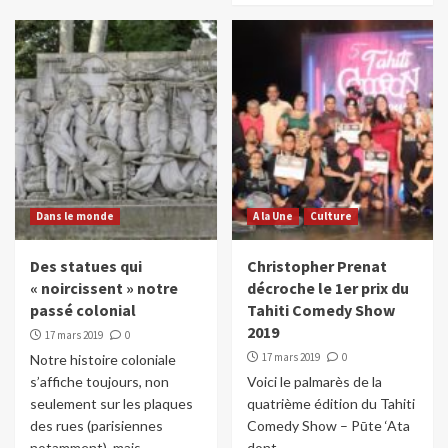
Dans le monde
A la Une
Culture
Des statues qui
Christopher Prenat
« noircissent » notre
décroche le 1er prix du
passé colonial
Tahiti Comedy Show
2019
17 mars 2019
0
17 mars 2019
0
Notre histoire coloniale
s’affiche toujours, non
Voici le palmarès de la
seulement sur les plaques
quatrième édition du Tahiti
des rues (parisiennes
Comedy Show – Pūte ‘Ata
notamment), mais...
dont...