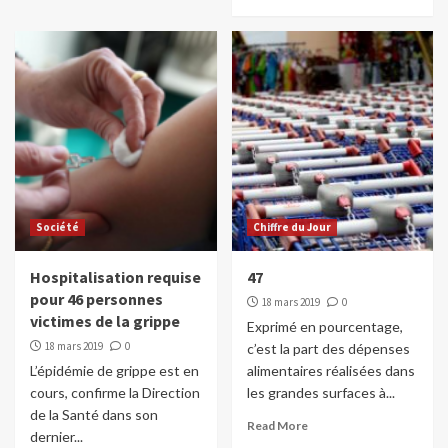
incendiaires en Italie
3
Dans le monde
Un baril de pétrole à plus de 100 dollars,
si…
4
Dans le monde
Les réseaux sociaux interdits au moins de
15 ans en France
Société
Chiffre du Jour
5
Hospitalisation requise
47
pour 46 personnes
18 mars 2019
0
victimes de la grippe
Exprimé en pourcentage,
18 mars 2019
0
c’est la part des dépenses
L’épidémie de grippe est en
alimentaires réalisées dans
cours, confirme la Direction
les grandes surfaces à...
de la Santé dans son
Read More
dernier...