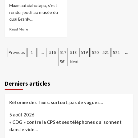
Maamaatuiahutapu, s’est
rendu, jeudi, au musée du
quai Branly...
Read More
Pagination
Previous
1
…
516
517
518
519
520
521
522
…
des
561
Next
publications
Derniers articles
Réforme des Taxis: surtout, pas de vagues…
5 août 2026
« CDG » contre la CPS et ses téléphones qui sonnent
dans le vide…