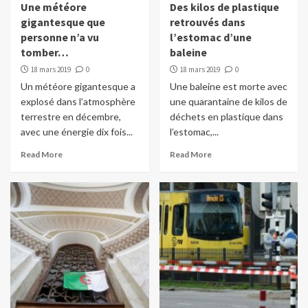
Une météore
Des kilos de plastique
gigantesque que
retrouvés dans
personne n’a vu
l’estomac d’une
tomber…
baleine
18 mars 2019
0
18 mars 2019
0
Un météore gigantesque a
Une baleine est morte avec
explosé dans l’atmosphère
une quarantaine de kilos de
terrestre en décembre,
déchets en plastique dans
avec une énergie dix fois...
l’estomac,...
Read More
Read More