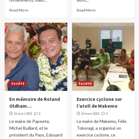
Read More
Read More
Société
Société
En mémoire de Roland
Exercice cyclone sur
Oldham…
l’atoll de Makemo
16 mars 2019
0
16 mars 2019
0
Le maire de Papeete,
Le maire de Makemo, Félix
Michel Buillard, et le
Tokoragi, a organisé un
président du Pays, Edouard
exercice cyclone, ce