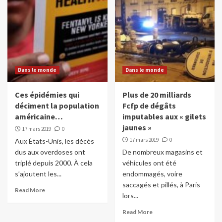
Dans le monde
Dans le monde
Ces épidémies qui
Plus de 20 milliards
déciment la population
Fcfp de dégâts
américaine…
imputables aux « gilets
jaunes »
17 mars 2019
0
17 mars 2019
0
Aux États-Unis, les décès
dus aux overdoses ont
De nombreux magasins et
triplé depuis 2000. À cela
véhicules ont été
s’ajoutent les...
endommagés, voire
saccagés et pillés, à Paris
Read More
lors...
Read More