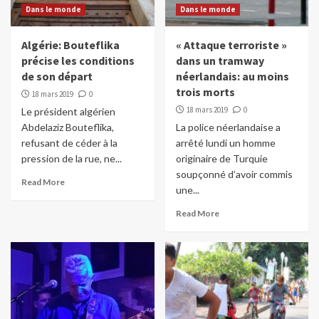
Dans le monde
Dans le monde
Algérie: Bouteflika
« Attaque terroriste »
précise les conditions
dans un tramway
de son départ
néerlandais: au moins
trois morts
18 mars 2019
0
18 mars 2019
0
Le président algérien
Abdelaziz Bouteflika,
La police néerlandaise a
refusant de céder à la
arrêté lundi un homme
pression de la rue, ne...
originaire de Turquie
soupçonné d’avoir commis
Read More
une...
Read More