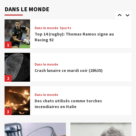
Les réseaux sociaux interdits au moins de
15 ans en France
DANS LE MONDE
5
Dans le monde
Sports
Top 14 (rugby): Thomas Ramos signe au
Racing 92
1
Dans le monde
Crash lunaire ce mardi soir (20h35)
2
Dans le monde
Des chats utilisés comme torches
incendiaires en Italie
3
Dans le monde
Un baril de pétrole à plus de 100 dollars,