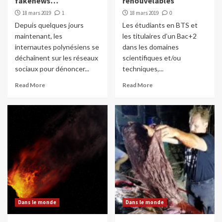
fakenews…
renouvelables
18 mars 2019
1
18 mars 2019
0
Depuis quelques jours
Les étudiants en BTS et
maintenant, les
les titulaires d’un Bac+2
internautes polynésiens se
dans les domaines
déchaînent sur les réseaux
scientifiques et/ou
sociaux pour dénoncer...
techniques,...
Read More
Read More
Dans le monde
Dans le monde