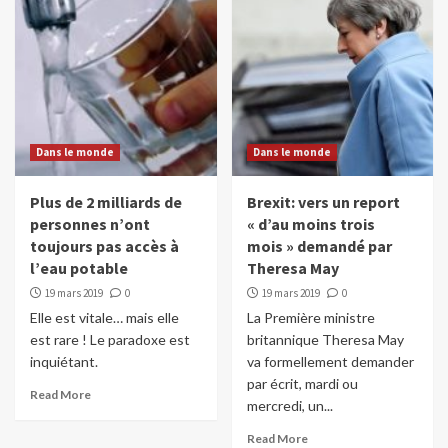
si…
4
Dans le monde
Les réseaux sociaux interdits au moins de
15 ans en France
5
Dans le monde
Dans le monde
Dans le monde
Sports
Plus de 2 milliards de
Brexit: vers un report
Top 14 (rugby): Thomas Ramos signe au
personnes n’ont
« d’au moins trois
Racing 92
toujours pas accès à
mois » demandé par
1
l’eau potable
Theresa May
19 mars 2019
0
19 mars 2019
0
Dans le monde
Elle est vitale… mais elle
La Première ministre
Crash lunaire ce mardi soir (20h35)
est rare ! Le paradoxe est
britannique Theresa May
2
inquiétant.
va formellement demander
par écrit, mardi ou
Read More
mercredi, un...
Dans le monde
Des chats utilisés comme torches
Read More