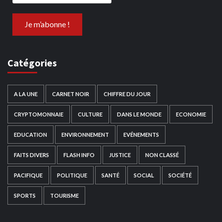
Catégories
A LA UNE
CARNET NOIR
CHIFFRE DU JOUR
CRYPTOMONNAIE
CULTURE
DANS LE MONDE
ECONOMIE
EDUCATION
ENVIRONNEMENT
EVÉNEMENTS
FAITS DIVERS
FLASH INFO
JUSTICE
NON CLASSÉ
PACIFIQUE
POLITIQUE
SANTÉ
SOCIAL
SOCIÉTÉ
SPORTS
TOURISME