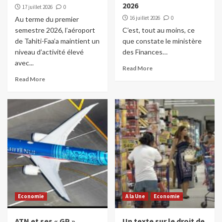
2026
17 juillet 2026
0
16 juillet 2026
0
Au terme du premier
semestre 2026, l’aéroport
C’est, tout au moins, ce
de Tahiti-Faa’a maintient un
que constate le ministère
niveau d’activité élevé
des Finances…
avec...
Read More
Read More
Economie
A la Une
Economie
ATN et ses « GP »
Un texte sur le droit de