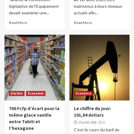
législative de l’Equipement
maintenus à leurs niveaux
devait examiner une...
actuels afin...
Read More
Read More
A la Une
Economie
Economie
700 Fcfp d’écart pour la
Le chiffre du jour:
même glace vanille
101,84 dollars
entre Tahiti et
23 juillet 2026
0
l’hexagone
C’est le cours du baril de