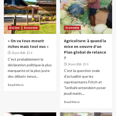
A la Une
Economie
Economie
« On va tous mourir
Agriculture: à quand la
riches mais tout nus »
mise en oeuvre d’un
Plan global de relance
25 juin 2026
0
?
C’est probablement la
24 juin 2026
0
déclaration politique la plus
marquante et la plus juste
C’est la question orale
des débats tenus...
d’actualité que les
représentants Fritch et
Read More
Teriitahi entendent poser
jeudi matin,...
Read More