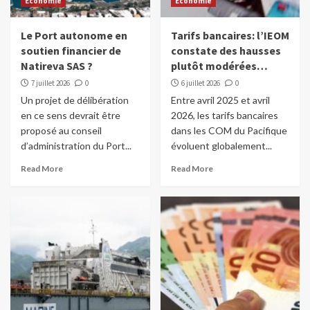
Economie
Economie
Le Port autonome en
Tarifs bancaires: l’IEOM
soutien financier de
constate des hausses
Natireva SAS ?
plutôt modérées…
7 juillet 2026
0
6 juillet 2026
0
Un projet de délibération
Entre avril 2025 et avril
en ce sens devrait être
2026, les tarifs bancaires
proposé au conseil
dans les COM du Pacifique
d’administration du Port...
évoluent globalement...
Read More
Read More