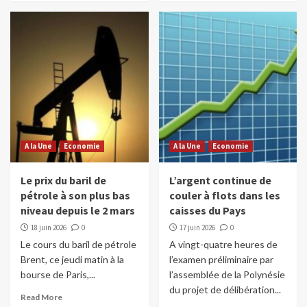
A la Une
Economie
A la Une
Economie
Le prix du baril de
L’argent continue de
pétrole à son plus bas
couler à flots dans les
niveau depuis le 2 mars
caisses du Pays
18 juin 2026
0
17 juin 2026
0
Le cours du baril de pétrole
A vingt-quatre heures de
Brent, ce jeudi matin à la
l’examen préliminaire par
bourse de Paris,...
l’assemblée de la Polynésie
du projet de délibération...
Read More