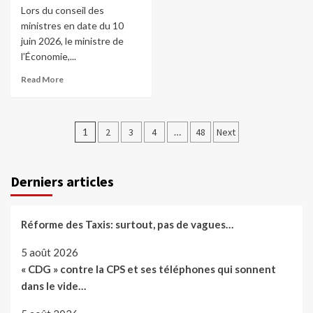
Lors du conseil des
ministres en date du 10
juin 2026, le ministre de
l’Économie,...
Read More
Pagination
1
2
3
4
…
48
Next
des
publications
Derniers articles
Réforme des Taxis: surtout, pas de vagues…
5 août 2026
« CDG » contre la CPS et ses téléphones qui sonnent
dans le vide…