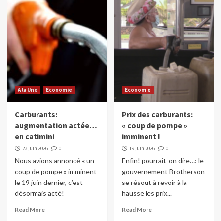
A la Une
Economie
Economie
Carburants:
Prix des carburants:
augmentation actée…
« coup de pompe »
en catimini
imminent !
23 juin 2026
0
19 juin 2026
0
Nous avions annoncé « un
Enfin! pourrait-on dire…: le
coup de pompe » imminent
gouvernement Brotherson
le 19 juin dernier, c’est
se résout à revoir à la
désormais acté!
hausse les prix...
Read More
Read More