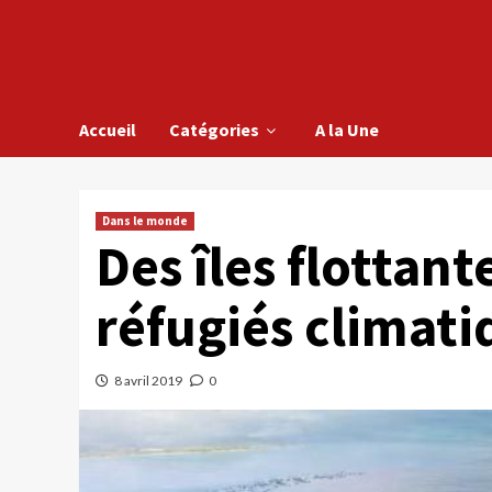
Accueil
Catégories
A la Une
Dans le monde
Des îles flottant
réfugiés climati
8 avril 2019
0