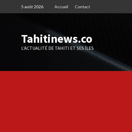
Skip
5 août 2026
Accueil
Contact
to
content
Tahitinews.co
L'ACTUALITÉ DE TAHITI ET SES ÎLES