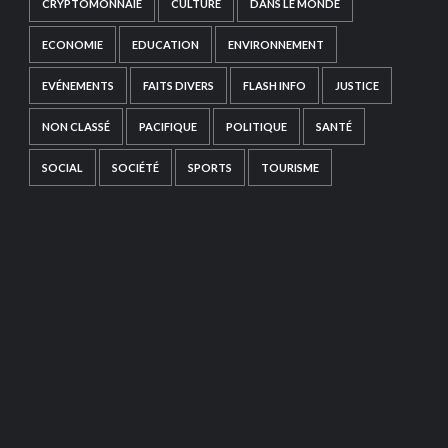
CRYPTOMONNAIE
CULTURE
DANS LE MONDE
ECONOMIE
EDUCATION
ENVIRONNEMENT
EVÉNEMENTS
FAITS DIVERS
FLASH INFO
JUSTICE
NON CLASSÉ
PACIFIQUE
POLITIQUE
SANTÉ
SOCIAL
SOCIÉTÉ
SPORTS
TOURISME