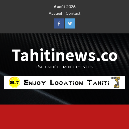
Skip
6 août 2026
to
Accueil
Contact
content
Facebook
Twitter
Tahitinews.co
L'ACTUALITÉ DE TAHITI ET SES ÎLES