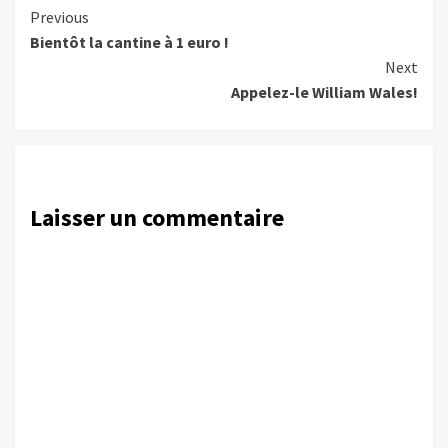
Continue
Previous
Bientôt la cantine à 1 euro !
Reading
Next
Appelez-le William Wales!
Laisser un commentaire