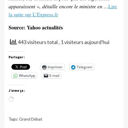
apparaissent », détaille encore le ministre en …
Lire
la suite sur L’Express.fr
Source: Yahoo actualités
443 visiteurs total
, 1 visiteurs aujourd'hui
Partager :
Imprimer
Telegram
WhatsApp
E-mail
J’aime ça :
Chargement…
Tags:
Grand Débat