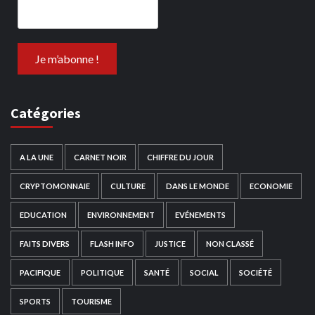
Catégories
A LA UNE
CARNET NOIR
CHIFFRE DU JOUR
CRYPTOMONNAIE
CULTURE
DANS LE MONDE
ECONOMIE
EDUCATION
ENVIRONNEMENT
EVÉNEMENTS
FAITS DIVERS
FLASH INFO
JUSTICE
NON CLASSÉ
PACIFIQUE
POLITIQUE
SANTÉ
SOCIAL
SOCIÉTÉ
SPORTS
TOURISME