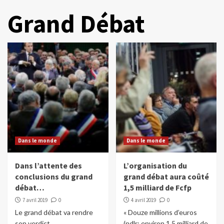
Grand Débat
Dans le monde
Dans le monde
Dans l’attente des
L’organisation du
conclusions du grand
grand débat aura coûté
débat…
1,5 milliard de Fcfp
7 avril 2019
0
4 avril 2019
0
Le grand débat va rendre
« Douze millions d’euros
son verdict.
(ndlr: environ 1,5 milliard de