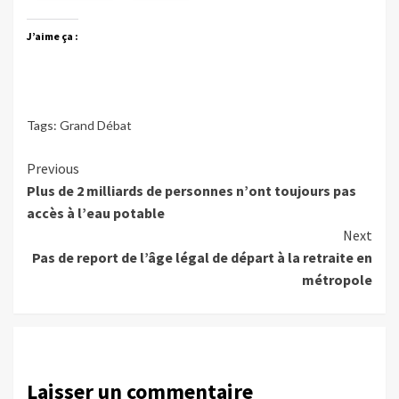
J’aime ça :
Tags:
Grand Débat
Continue
Previous
Plus de 2 milliards de personnes n’ont toujours pas
Reading
accès à l’eau potable
Next
Pas de report de l’âge légal de départ à la retraite en
métropole
Laisser un commentaire