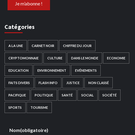
Catégories
A LA UNE
CARNET NOIR
CHIFFRE DU JOUR
CRYPTOMONNAIE
CULTURE
DANS LE MONDE
ECONOMIE
EDUCATION
ENVIRONNEMENT
EVÉNEMENTS
FAITS DIVERS
FLASH INFO
JUSTICE
NON CLASSÉ
PACIFIQUE
POLITIQUE
SANTÉ
SOCIAL
SOCIÉTÉ
SPORTS
TOURISME
Nom
(obligatoire)