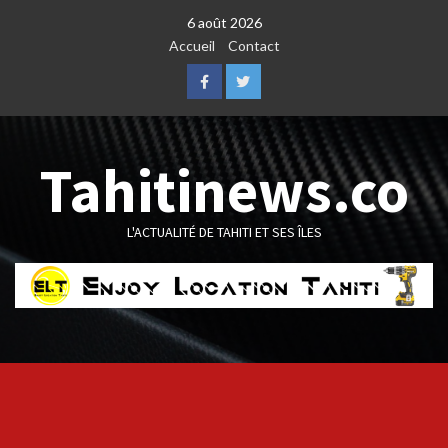
Skip
6 août 2026
to
Accueil
Contact
content
Facebook
Twitter
Tahitinews.co
L'ACTUALITÉ DE TAHITI ET SES ÎLES