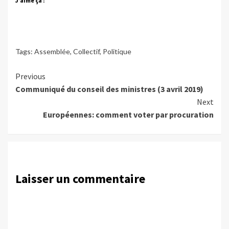
J’aime ça :
Tags:
Assemblée
,
Collectif
,
Politique
Continue
Previous
Communiqué du conseil des ministres (3 avril 2019)
Reading
Next
Européennes: comment voter par procuration
Laisser un commentaire