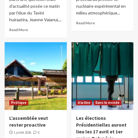
d’actualité posée ce matin
nucléaire expérimental en
par l’élue du Tavini
milieu atmosphérique...
huiraatira, Jeanne Vaianui,...
Read More
Read More
Politique
A la Une
Dans le monde
L’assemblée veut
Les élections
rester proactive
Présidentielles auront
lieu les 17 avril et 1er
1 juillet 2026
0