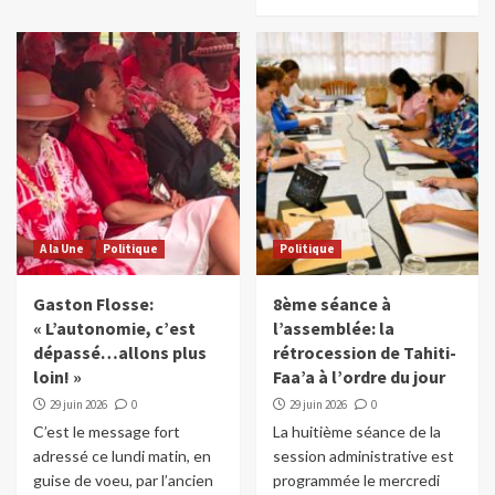
A la Une
Politique
Politique
Gaston Flosse:
8ème séance à
« L’autonomie, c’est
l’assemblée: la
dépassé…allons plus
rétrocession de Tahiti-
loin! »
Faa’a à l’ordre du jour
29 juin 2026
0
29 juin 2026
0
C’est le message fort
La huitième séance de la
adressé ce lundi matin, en
session administrative est
guise de voeu, par l’ancien
programmée le mercredi