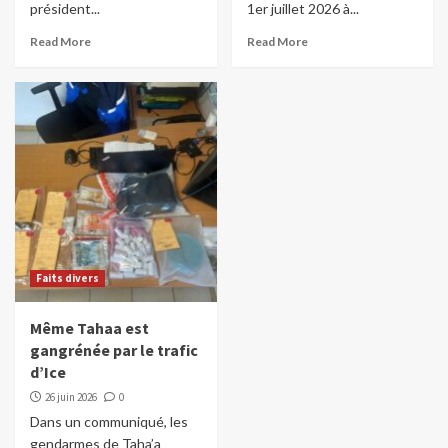
président...
1er juillet 2026 à...
Read More
Read More
Faits divers
Même Tahaa est
gangrénée par le trafic
d’Ice
26 juin 2026
0
Dans un communiqué, les
gendarmes de Taha’a