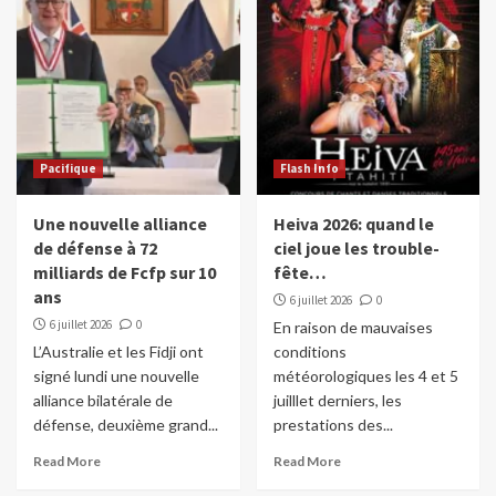
si…
4
Dans le monde
Les réseaux sociaux interdits au moins de
15 ans en France
5
Pacifique
Flash Info
Dans le monde
Sports
Une nouvelle alliance
Heiva 2026: quand le
Top 14 (rugby): Thomas Ramos signe au
de défense à 72
ciel joue les trouble-
Racing 92
milliards de Fcfp sur 10
fête…
1
ans
6 juillet 2026
0
6 juillet 2026
0
En raison de mauvaises
Dans le monde
L’Australie et les Fidji ont
conditions
Crash lunaire ce mardi soir (20h35)
signé lundi une nouvelle
météorologiques les 4 et 5
2
alliance bilatérale de
juilllet derniers, les
défense, deuxième grand...
prestations des...
Dans le monde
Read More
Read More
Des chats utilisés comme torches