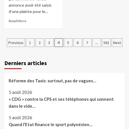
annonce avoir été saisis
d’une plainte pour le...
Read More
Pagination
Previous
1
2
3
4
5
6
7
…
561
Next
des
publications
Derniers articles
Réforme des Taxis: surtout, pas de vagues…
5 août 2026
« CDG » contre la CPS et ses téléphones qui sonnent
dans le vide…
5 août 2026
Quand l’Etat finance le sport polynésien…