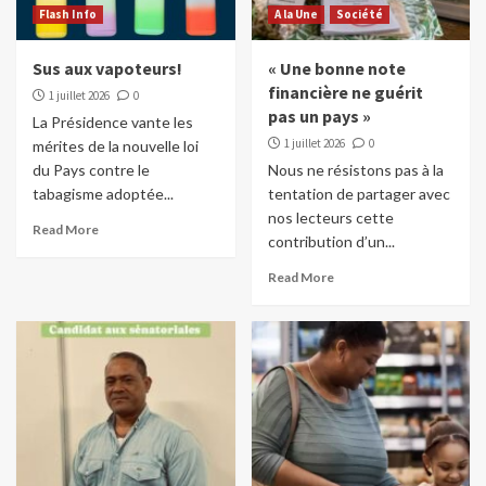
Flash Info
A la Une
Société
Sus aux vapoteurs!
« Une bonne note
financière ne guérit
1 juillet 2026
0
pas un pays »
La Présidence vante les
1 juillet 2026
0
mérites de la nouvelle loi
du Pays contre le
Nous ne résistons pas à la
tabagisme adoptée...
tentation de partager avec
nos lecteurs cette
Read More
contribution d’un...
Read More