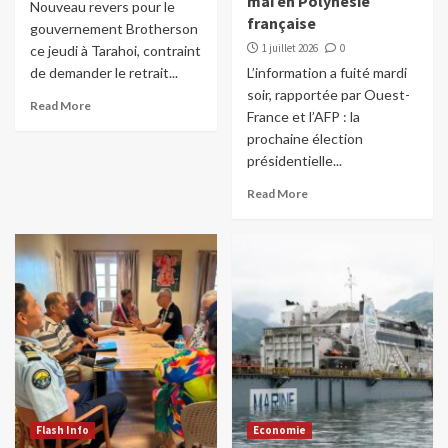
mai en Polynésie
Nouveau revers pour le
française
gouvernement Brotherson
1 juillet 2026
0
ce jeudi à Tarahoi, contraint
de demander le retrait...
L’information a fuité mardi
soir, rapportée par Ouest-
Read More
France et l’AFP : la
prochaine élection
présidentielle...
Read More
Flash Info
Economie