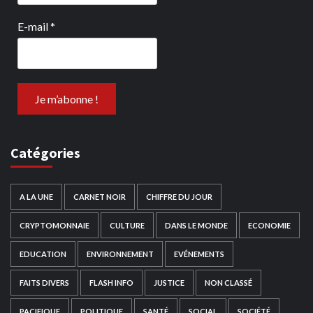
E-mail
*
Catégories
A LA UNE
CARNET NOIR
CHIFFRE DU JOUR
CRYPTOMONNAIE
CULTURE
DANS LE MONDE
ECONOMIE
EDUCATION
ENVIRONNEMENT
EVÉNEMENTS
FAITS DIVERS
FLASH INFO
JUSTICE
NON CLASSÉ
PACIFIQUE
POLITIQUE
SANTÉ
SOCIAL
SOCIÉTÉ