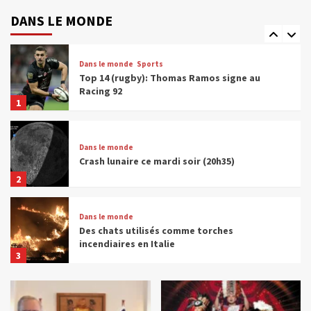
Les réseaux sociaux interdits au moins de
15 ans en France
DANS LE MONDE
5
Dans le monde
Sports
Top 14 (rugby): Thomas Ramos signe au
Racing 92
1
Dans le monde
Crash lunaire ce mardi soir (20h35)
2
Dans le monde
Des chats utilisés comme torches
incendiaires en Italie
3
Dans le monde
Un baril de pétrole à plus de 100 dollars,