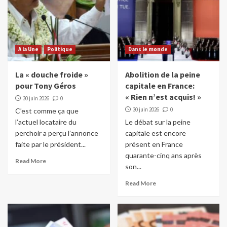
A la Une
Politique
Dans le monde
La « douche froide »
Abolition de la peine
pour Tony Géros
capitale en France:
« Rien n’est acquis! »
30 juin 2026
0
30 juin 2026
0
C’est comme ça que
l’actuel locataire du
Le débat sur la peine
perchoir a perçu l’annonce
capitale est encore
faite par le président...
présent en France
quarante-cinq ans après
Read More
son...
Read More