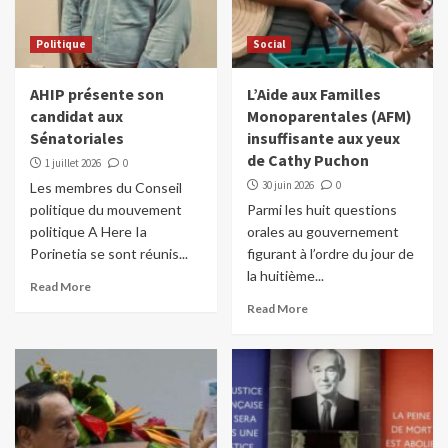
Politique
Social
AHIP présente son
L’Aide aux Familles
candidat aux
Monoparentales (AFM)
Sénatoriales
insuffisante aux yeux
de Cathy Puchon
1 juillet 2026
0
30 juin 2026
0
Les membres du Conseil
politique du mouvement
Parmi les huit questions
politique A Here Ia
orales au gouvernement
Porinetia se sont réunis...
figurant à l’ordre du jour de
la huitième...
Read More
Read More