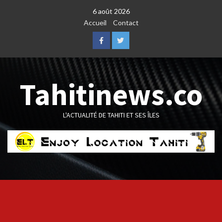
Skip
6 août 2026
to
Accueil
Contact
content
Facebook
Twitter
Tahitinews.co
L'ACTUALITÉ DE TAHITI ET SES ÎLES