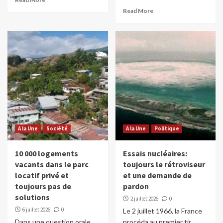
Read More
A la Une
Société
A la Une
Politique
10 000 logements
Essais nucléaires:
vacants dans le parc
toujours le rétroviseur
locatif privé et
et une demande de
toujours pas de
pardon
solutions
2 juillet 2026
0
6 juillet 2026
0
Le 2 juillet 1966, la France
Dans une question orale
procéda au premier tir