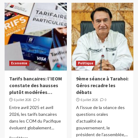
incendiaires en Italie
3
Dans le monde
Un baril de pétrole à plus de 100 dollars,
si…
4
Dans le monde
Les réseaux sociaux interdits au moins de
Economie
Politique
15 ans en France
5
Tarifs bancaires: l’IEOM
9ème séance à Tarahoi:
constate des hausses
Géros recadre les
plutôt modérées…
débats
6 juillet 2026
0
6 juillet 2026
0
Entre avril 2025 et avril
A l’issue de la séance des
2026, les tarifs bancaires
questions orales
dans les COM du Pacifique
d’actualité au
évoluent globalement...
gouvernement, le
président de l’assemblée,...
Read More