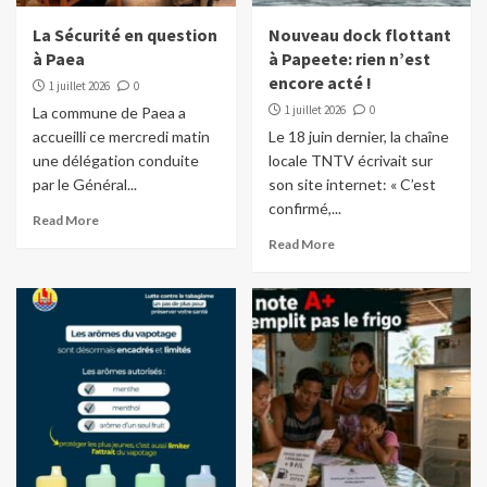
La Sécurité en question
Nouveau dock flottant
à Paea
à Papeete: rien n’est
encore acté !
1 juillet 2026
0
1 juillet 2026
0
La commune de Paea a
accueilli ce mercredi matin
Le 18 juin dernier, la chaîne
une délégation conduite
locale TNTV écrivait sur
par le Général...
son site internet: « C’est
confirmé,...
Read More
Read More