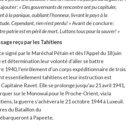
’ajouter:
« Des gouvernants de rencontre ont pu capituler,
t à la panique, oubliant l’honneur, livrant le pays à la
itude. Cependant, rien n’est perdu! »
Avant de conclure:
re patrie est en péril de mort. Luttons tous pour la sauver! »
age reçu par les Tahitiens
ce signé par le Maréchal Pétain et dès l’Appel du 18 juin
et détermination leur volonté d’aller se battre
re 1940, l’enrôlement d’un corps expéditionnaire de trois
t essentiellement tahitiens et leur instruction est
Capitaine Ravet. Elle se prolonge jusqu’au 21 avril 1941,
arquer sur le Monowaï pour le Proche-Orient, via la
itiens, la guerre s’achèvera le 21 octobre 1944 à Luxeuil.
ires du Bataillon du
 débarqueront à Papeete.