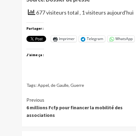
677 visiteurs total
, 1 visiteurs aujourd'hui
Partager :
Imprimer
Telegram
WhatsApp
J’aime ça :
Tags:
Appel
,
de Gaulle
,
Guerre
Continue
Previous
6 millions Fcfp pour financer la mobilité des
Reading
associations