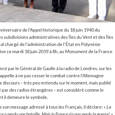
iversaire de l’Appel historique du 18 juin 1940 du
ubdivisions administratives des Îles du Vent et des Îles
l chargé de l’administration de l’État en Polynésie
ve ce mardi 18 juin 2019 à 8h, au Monument de la France
ncé par le Général de Gaulle à la radio de Londres, sur les
il appelle à ne pas cesser le combat contre l’Allemagne
 Ce discours – très peu entendu sur le moment, mais publié
sé par des radios étrangères – est considéré comme le
nt il demeure le symbole.
 son message adressé à tous les Français, il déclare:
« La
e a perdu une bataille. Mais la France n’a pas perdu la guerre! »