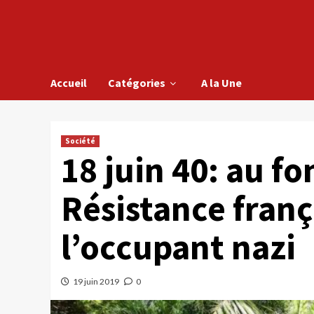
Accueil
Catégories
A la Une
Société
18 juin 40: au f
Résistance franç
l’occupant nazi
19 juin 2019
0