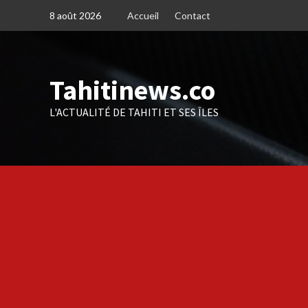
Skip
8 août 2026
Accueil
Contact
to
content
Tahitinews.co
L'ACTUALITÉ DE TAHITI ET SES ÎLES