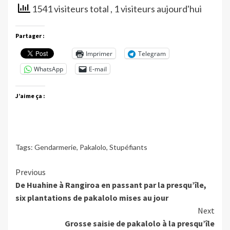
1541 visiteurs total
, 1 visiteurs aujourd'hui
Partager :
Imprimer
Telegram
WhatsApp
E-mail
J’aime ça :
Tags:
Gendarmerie
,
Pakalolo
,
Stupéfiants
Continue
Previous
De Huahine à Rangiroa en passant par la presqu’île,
Reading
six plantations de pakalolo mises au jour
Next
Grosse saisie de pakalolo à la presqu’île