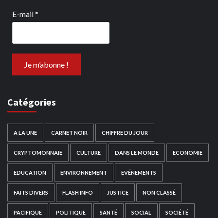
E-mail
*
Catégories
A LA UNE
CARNET NOIR
CHIFFRE DU JOUR
CRYPTOMONNAIE
CULTURE
DANS LE MONDE
ECONOMIE
EDUCATION
ENVIRONNEMENT
EVÉNEMENTS
FAITS DIVERS
FLASH INFO
JUSTICE
NON CLASSÉ
PACIFIQUE
POLITIQUE
SANTÉ
SOCIAL
SOCIÉTÉ