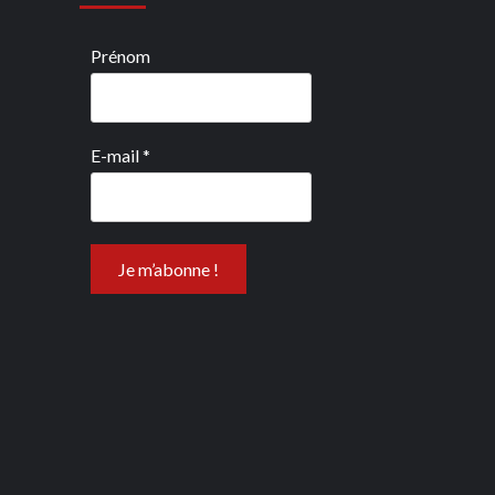
Prénom
E-mail
*