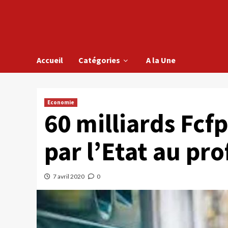
Accueil
Catégories
A la Une
Economie
60 milliards Fcfp
par l’Etat au pro
7 avril 2020
0