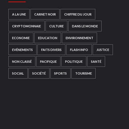
A LA UNE
CARNET NOIR
CHIFFRE DU JOUR
CRYPTOMONNAIE
CULTURE
DANS LE MONDE
ECONOMIE
EDUCATION
ENVIRONNEMENT
EVÉNEMENTS
FAITS DIVERS
FLASH INFO
JUSTICE
NON CLASSÉ
PACIFIQUE
POLITIQUE
SANTÉ
SOCIAL
SOCIÉTÉ
SPORTS
TOURISME