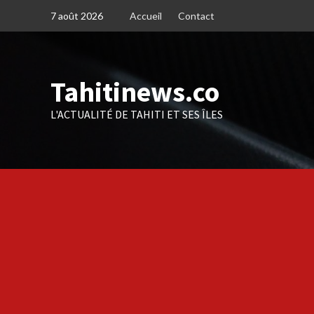
Skip
7 août 2026
Accueil
Contact
to
content
Tahitinews.co
L'ACTUALITÉ DE TAHITI ET SES ÎLES