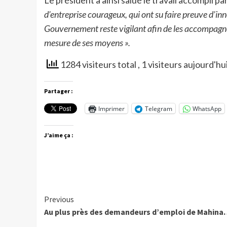
Le président a ainsi salué le travail accompli pa
d’entreprise courageux, qui ont su faire preuve d’in
Gouvernement reste vigilant afin de les accompagner 
mesure de ses moyens ».
1284 visiteurs total
, 1 visiteurs aujourd'hu
Partager :
Imprimer
Telegram
WhatsApp
J’aime ça :
Continue
Previous
Au plus près des demandeurs d’emploi de Mahin
Reading