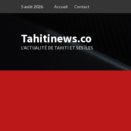
Skip
5 août 2026
Accueil
Contact
to
content
Tahitinews.co
L'ACTUALITÉ DE TAHITI ET SES ÎLES