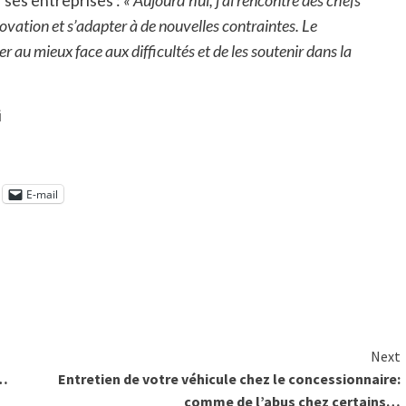
r ses entreprises :
« Aujourd’hui, j’ai rencontré des chefs
novation et s’adapter à de nouvelles contraintes. Le
au mieux face aux difficultés et de les soutenir dans la
i
E-mail
Next
a…
Entretien de votre véhicule chez le concessionnaire:
comme de l’abus chez certains…