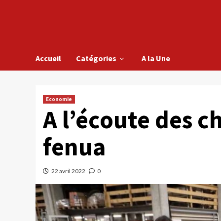
Accueil
Catégories
A la Une
Economie
A l’écoute des c
fenua
22 avril 2022
0