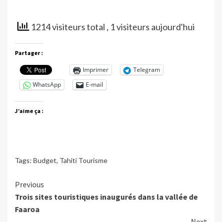
1214 visiteurs total
, 1 visiteurs aujourd'hui
Partager :
Imprimer
Telegram
WhatsApp
E-mail
J’aime ça :
Tags:
Budget
,
Tahiti Tourisme
Continue
Previous
Trois sites touristiques inaugurés dans la vallée de
Reading
Faaroa
Next