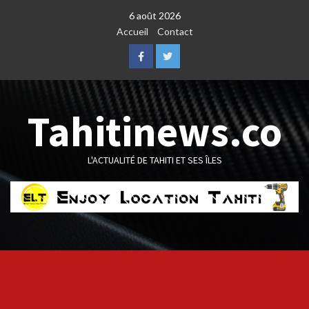
Skip
6 août 2026
to
Accueil
Contact
content
Facebook
Twitter
Tahitinews.co
L'ACTUALITÉ DE TAHITI ET SES ÎLES