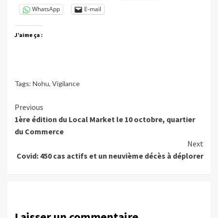
WhatsApp
E-mail
J’aime ça :
Tags:
Nohu
,
Vigilance
Continue
Previous
1ère édition du Local Market le 10 octobre, quartier
Reading
du Commerce
Next
Covid: 450 cas actifs et un neuvième décès à déplorer
Laisser un commentaire