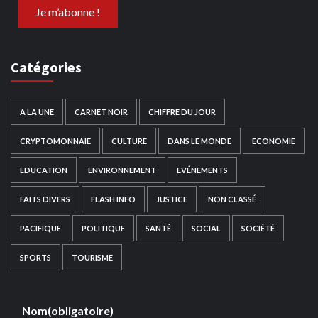
Catégories
A LA UNE
CARNET NOIR
CHIFFRE DU JOUR
CRYPTOMONNAIE
CULTURE
DANS LE MONDE
ECONOMIE
EDUCATION
ENVIRONNEMENT
EVÉNEMENTS
FAITS DIVERS
FLASH INFO
JUSTICE
NON CLASSÉ
PACIFIQUE
POLITIQUE
SANTÉ
SOCIAL
SOCIÉTÉ
SPORTS
TOURISME
Nom
(obligatoire)