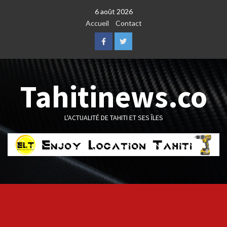
Skip
6 août 2026
to
Accueil
Contact
content
Facebook
Twitter
Tahitinews.co
L'ACTUALITÉ DE TAHITI ET SES ÎLES