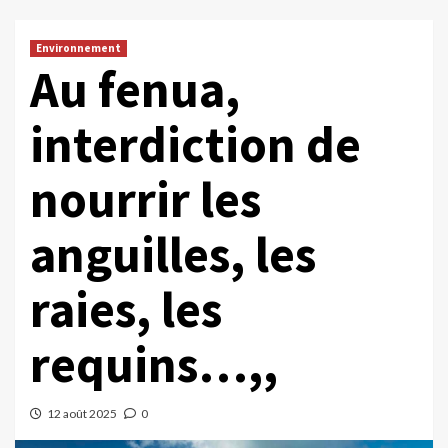
Environnement
Au fenua,
interdiction de
nourrir les
anguilles, les
raies, les
requins…,,
12 août 2025
0