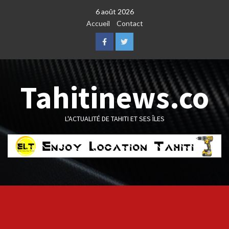
Skip
6 août 2026
to
Accueil
Contact
content
Facebook
Twitter
Tahitinews.co
L'ACTUALITÉ DE TAHITI ET SES ÎLES