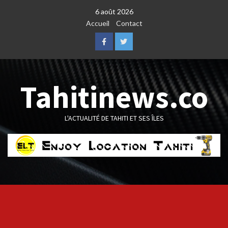
Skip
6 août 2026
to
Accueil
Contact
content
Facebook
Twitter
Tahitinews.co
L'ACTUALITÉ DE TAHITI ET SES ÎLES