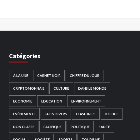
Catégories
A LA UNE
CARNET NOIR
CHIFFRE DU JOUR
CRYPTOMONNAIE
CULTURE
DANS LE MONDE
ECONOMIE
EDUCATION
ENVIRONNEMENT
EVÉNEMENTS
FAITS DIVERS
FLASH INFO
JUSTICE
NON CLASSÉ
PACIFIQUE
POLITIQUE
SANTÉ
SOCIAL
SOCIÉTÉ
SPORTS
TOURISME