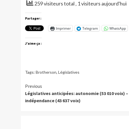
259 visiteurs total
, 1 visiteurs aujourd'hui
Partager :
Imprimer
Telegram
WhatsApp
J’aime ça :
Tags:
Brotherson
,
Législatives
Continue
Previous
Législatives anticipées: autonomie (53 010 voix) –
Reading
indépendance (43 637 voix)