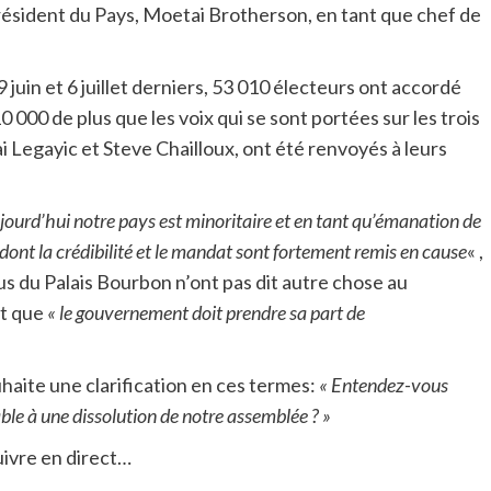
 président du Pays, Moetai Brotherson, en tant que chef de
9 juin et 6 juillet derniers, 53 010 électeurs ont accordé
0 000 de plus que les voix qui se sont portées sur les trois
Legayic et Steve Chailloux, ont été renvoyés à leurs
aujourd’hui notre pays est minoritaire et en tant qu’émanation de
 dont la crédibilité et le mandat sont fortement remis en cause
« ,
us du Palais Bourbon n’ont pas dit autre chose au
nt que
« le gouvernement doit prendre sa part de
haite une clarification en ces termes:
« Entendez-vous
ble à une dissolution de notre assemblée ? »
ivre en direct…