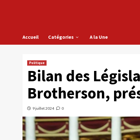
Accueil
Catégories
A la Une
Politique
Bilan des Législ
Brotherson, prés
9 juillet 2024
0