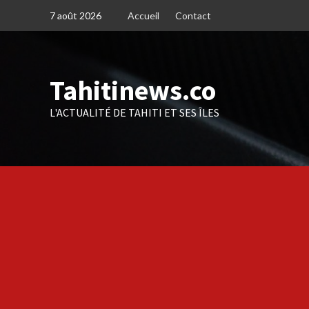
Skip
7 août 2026
Accueil
Contact
to
content
Tahitinews.co
L'ACTUALITÉ DE TAHITI ET SES ÎLES