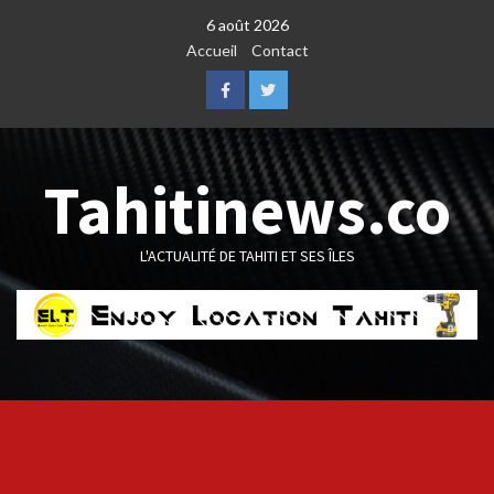
Skip
6 août 2026
to
Accueil
Contact
content
Facebook
Twitter
Tahitinews.co
L'ACTUALITÉ DE TAHITI ET SES ÎLES