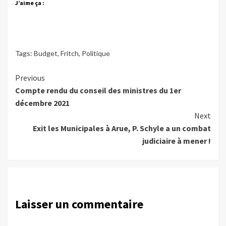
J’aime ça :
Tags:
Budget
,
Fritch
,
Politique
Continue
Previous
Compte rendu du conseil des ministres du 1er
Reading
décembre 2021
Next
Exit les Municipales à Arue, P. Schyle a un combat
judiciaire à mener !
Laisser un commentaire