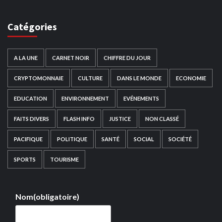
Catégories
A LA UNE
CARNET NOIR
CHIFFRE DU JOUR
CRYPTOMONNAIE
CULTURE
DANS LE MONDE
ECONOMIE
EDUCATION
ENVIRONNEMENT
EVÉNEMENTS
FAITS DIVERS
FLASH INFO
JUSTICE
NON CLASSÉ
PACIFIQUE
POLITIQUE
SANTÉ
SOCIAL
SOCIÉTÉ
SPORTS
TOURISME
Nom
(obligatoire)