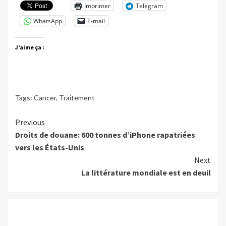
Imprimer
Telegram
WhatsApp
E-mail
J’aime ça :
Tags:
Cancer
,
Traitement
Continue
Previous
Droits de douane: 600 tonnes d’iPhone rapatriées
Reading
vers les États-Unis
Next
La littérature mondiale est en deuil