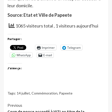
leur domicile.
Source: Etat et Ville de Papeete
1065 visiteurs total
, 1 visiteurs aujourd'hui
Partager :
Imprimer
Telegram
WhatsApp
E-mail
J’aime ça :
Tags:
14 juillet
,
Commémoration
,
Papeete
Continue
Previous
Coup de pouce accordé à VITI au titre de la