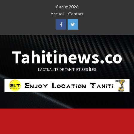
Skip
6 août 2026
to
Accueil
Contact
content
Facebook
Twitter
Tahitinews.co
L'ACTUALITÉ DE TAHITI ET SES ÎLES