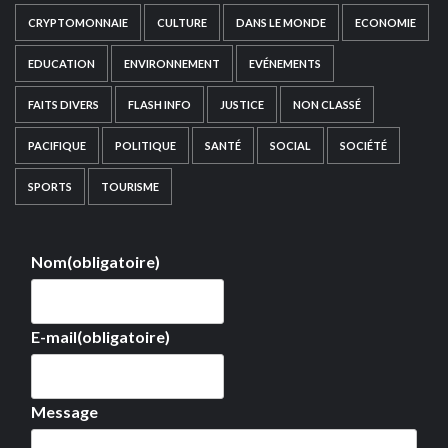
CRYPTOMONNAIE
CULTURE
DANS LE MONDE
ECONOMIE
EDUCATION
ENVIRONNEMENT
EVÉNEMENTS
FAITS DIVERS
FLASH INFO
JUSTICE
NON CLASSÉ
PACIFIQUE
POLITIQUE
SANTÉ
SOCIAL
SOCIÉTÉ
SPORTS
TOURISME
Nom
(obligatoire)
E-mail
(obligatoire)
Message