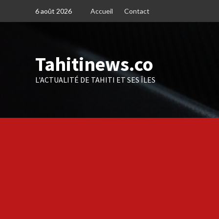
Skip
6 août 2026
Accueil
Contact
to
content
Tahitinews.co
L'ACTUALITÉ DE TAHITI ET SES ÎLES