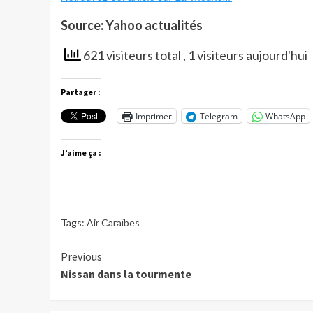
Source: Yahoo actualités
621 visiteurs total
, 1 visiteurs aujourd'hui
Partager :
Imprimer
Telegram
WhatsApp
J’aime ça :
Tags:
Air Caraïbes
Continue
Previous
Nissan dans la tourmente
Reading