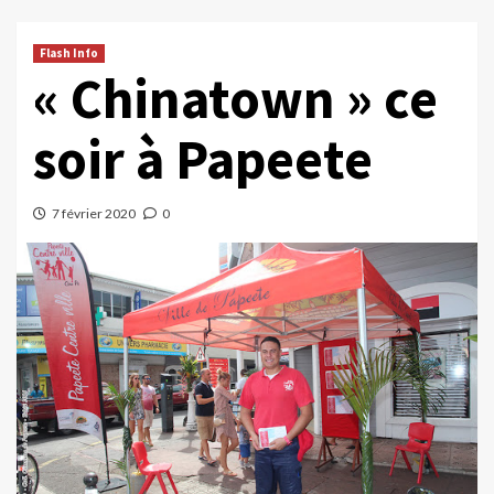
Flash Info
« Chinatown » ce
soir à Papeete
7 février 2020
0