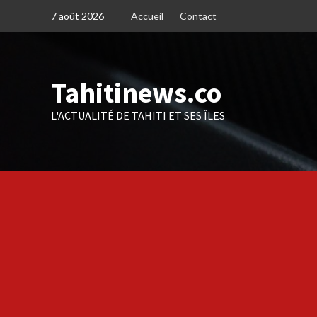
Skip
7 août 2026
Accueil
Contact
to
content
Tahitinews.co
L'ACTUALITÉ DE TAHITI ET SES ÎLES