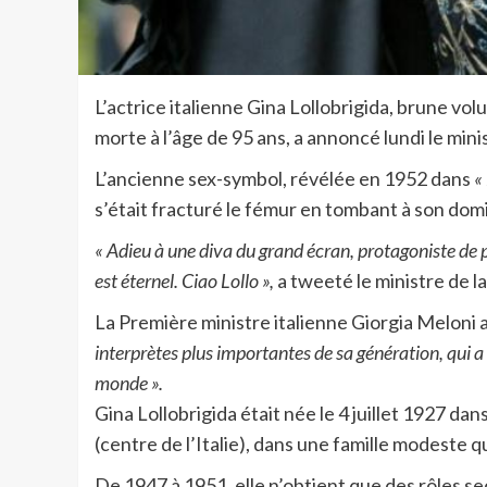
L’actrice italienne Gina Lollobrigida, brune vo
morte à l’âge de 95 ans, a annoncé lundi le minis
L’ancienne sex-symbol, révélée en 1952 dans
« 
s’était fracturé le fémur en tombant à son dom
« Adieu à une diva du grand écran, protagoniste de 
est éternel. Ciao Lollo »,
a tweeté le ministre de l
La Première ministre italienne Giorgia Melon
interprètes plus importantes de sa génération, qui a c
monde ».
Gina Lollobrigida était née le 4 juillet 1927 dan
(centre de l’Italie), dans une famille modeste q
De 1947 à 1951, elle n’obtient que des rôles sec