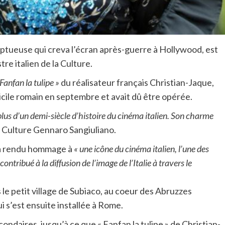
luptueuse qui creva l’écran après-guerre à Hollywood, est
tre italien de la Culture.
Fanfan la tulipe »
du réalisateur français Christian-Jaque,
icile romain en septembre et avait dû être opérée.
plus d’un demi-siècle d’histoire du cinéma italien. Son charme
a Culture Gennaro Sangiuliano.
i a rendu hommage à
« une icône du cinéma italien, l’une des
ontribué à la diffusion de l’image de l’Italie à travers le
s le petit village de Subiaco, au coeur des Abruzzes
ui s’est ensuite installée à Rome.
ondaires, jusqu’à ce que « Fanfan la tulipe » de Christian-