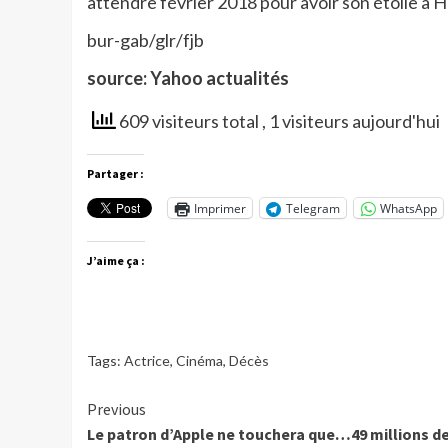
attendre février 2018 pour avoir son étoile à 
bur-gab/glr/fjb
source: Yahoo actualités
609 visiteurs total
, 1 visiteurs aujourd'hui
Partager :
Imprimer
Telegram
WhatsApp
J’aime ça :
Tags:
Actrice
,
Cinéma
,
Décès
Continue
Previous
Le patron d’Apple ne touchera que…49 millions d
Reading