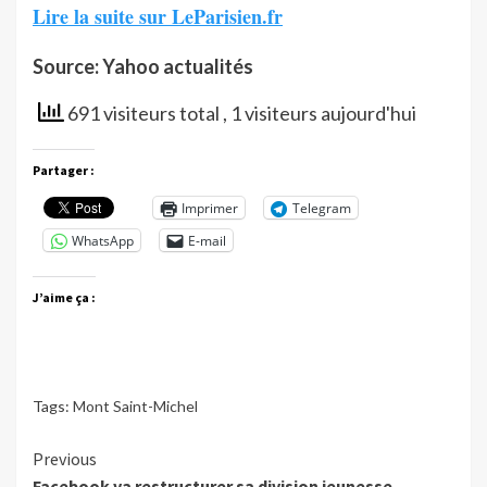
Lire la suite sur LeParisien.fr
Source: Yahoo actualités
691 visiteurs total
, 1 visiteurs aujourd'hui
Partager :
Imprimer
Telegram
WhatsApp
E-mail
J’aime ça :
Tags:
Mont Saint-Michel
Continue
Previous
Facebook va restructurer sa division jeunesse