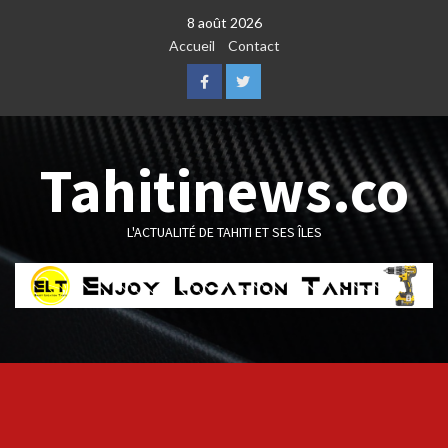
Skip
8 août 2026
to
Accueil
Contact
content
Facebook
Twitter
Tahitinews.co
L'ACTUALITÉ DE TAHITI ET SES ÎLES