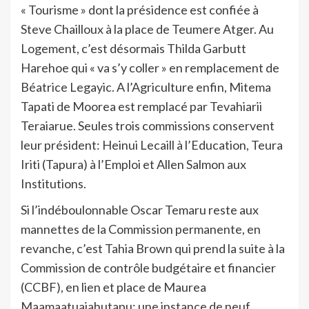
« Tourisme » dont la présidence est confiée à
Steve Chailloux à la place de Teumere Atger. Au
Logement, c’est désormais Thilda Garbutt
Harehoe qui « va s’y coller » en remplacement de
Béatrice Legayic. A l’Agriculture enfin, Mitema
Tapati de Moorea est remplacé par Tevahiarii
Teraiarue. Seules trois commissions conservent
leur président: Heinui Lecaill à l’Education, Teura
Iriti (Tapura) à l’Emploi et Allen Salmon aux
Institutions.
Si l’indéboulonnable Oscar Temaru reste aux
mannettes de la Commission permanente, en
revanche, c’est Tahia Brown qui prend la suite à la
Commission de contrôle budgétaire et financier
(CCBF), en lien et place de Maurea
Maamaatuaiahutapu; une instance de neuf