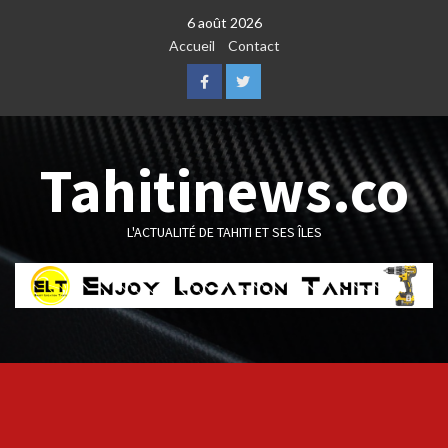
Skip
6 août 2026
to
Accueil
Contact
content
Facebook
Twitter
Tahitinews.co
L'ACTUALITÉ DE TAHITI ET SES ÎLES