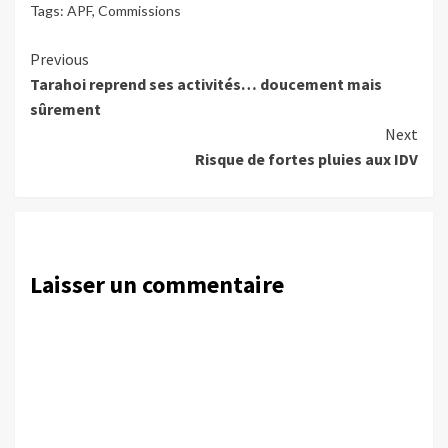
Tags:
APF
,
Commissions
Continue
Previous
Tarahoi reprend ses activités… doucement mais
Reading
sûrement
Next
Risque de fortes pluies aux IDV
Laisser un commentaire