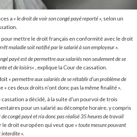
nces a
« le droit de voir son congé payé reporté »,
selon un
sation.
du pour mettre le droit français en conformité avec le droit
arrêt maladie soit notifié par le salarié à son employeur ».
congé payé est de permettre aux salariés non seulement de se
te et de loisirs
« , explique la Cour de cassation.
doit
« permettre aux salariés de se rétablir d’un problème de
« ces deux droits n’ont donc pas la même finalité ».
cassation a décidé, à la suite d’un pourvoi de trois
mentaires pour un salarié au décompte horaire, y compris
ur de congé payé et n’a donc pas réalisé 35 heures de travail
r le droit européen qui veut que
« toute mesure pouvant
interdite ».