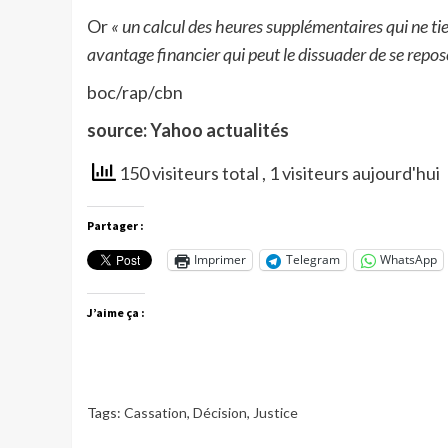
Or
« un calcul des heures supplémentaires qui ne ti
avantage financier qui peut le dissuader de se repose
boc/rap/cbn
source: Yahoo actualités
150 visiteurs total
, 1 visiteurs aujourd'hui
Partager :
Imprimer
Telegram
WhatsApp
J’aime ça :
Tags:
Cassation
,
Décision
,
Justice