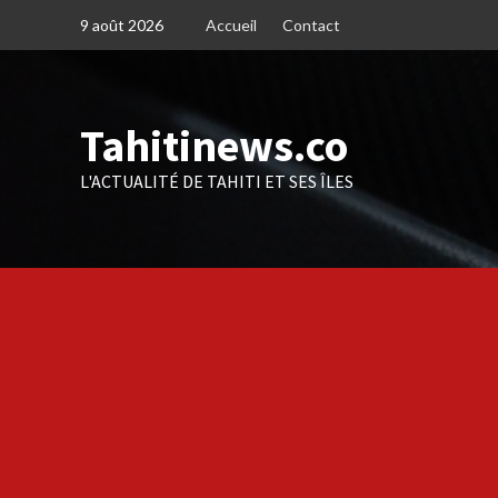
Skip
9 août 2026
Accueil
Contact
to
content
Tahitinews.co
L'ACTUALITÉ DE TAHITI ET SES ÎLES