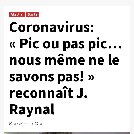
A la Une
Santé
Coronavirus:
« Pic ou pas pic…
nous même ne le
savons pas! »
reconnaît J.
Raynal
3 avril 2020
0