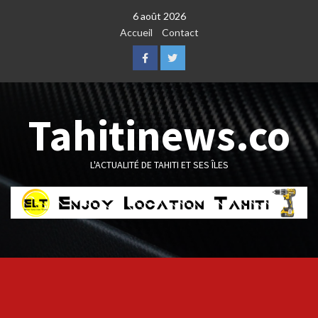
Skip
6 août 2026
to
Accueil
Contact
content
Facebook
Twitter
Tahitinews.co
L'ACTUALITÉ DE TAHITI ET SES ÎLES