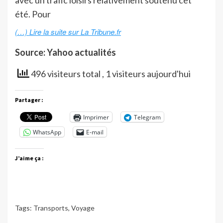
avec un trafic loisirs relativement soutenu cet
été. Pour
(…) Lire la suite sur La Tribune.fr
Source: Yahoo actualités
496 visiteurs total
, 1 visiteurs aujourd'hui
Partager :
Imprimer
Telegram
WhatsApp
E-mail
J’aime ça :
Tags:
Transports
,
Voyage