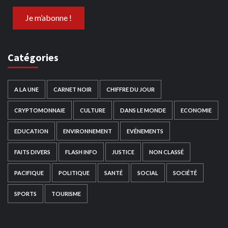
Catégories
A LA UNE
CARNET NOIR
CHIFFRE DU JOUR
CRYPTOMONNAIE
CULTURE
DANS LE MONDE
ECONOMIE
EDUCATION
ENVIRONNEMENT
EVÉNEMENTS
FAITS DIVERS
FLASH INFO
JUSTICE
NON CLASSÉ
PACIFIQUE
POLITIQUE
SANTÉ
SOCIAL
SOCIÉTÉ
SPORTS
TOURISME