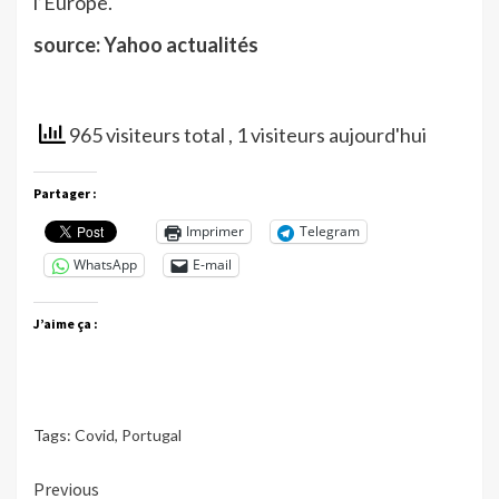
l’Europe.
source: Yahoo actualités
965 visiteurs total
, 1 visiteurs aujourd'hui
Partager :
Imprimer
Telegram
WhatsApp
E-mail
J’aime ça :
Tags:
Covid
,
Portugal
Continue
Previous