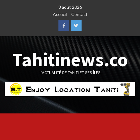
Skip
8 août 2026
to
Accueil
Contact
content
Facebook
Twitter
Tahitinews.co
L'ACTUALITÉ DE TAHITI ET SES ÎLES