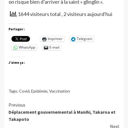
on risque bien d’arriver à la saint « glinglin ».
1644 visiteurs total
, 2 visiteurs aujourd'hui
Partager :
Imprimer
Telegram
WhatsApp
E-mail
J’aime ça :
Tags:
Covid
,
Epidémie
,
Vaccination
Continue
Previous
Déplacement gouvernemental à Manihi, Takaroa et
Reading
Takapoto
Next