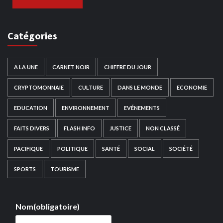
Catégories
A LA UNE
CARNET NOIR
CHIFFRE DU JOUR
CRYPTOMONNAIE
CULTURE
DANS LE MONDE
ECONOMIE
EDUCATION
ENVIRONNEMENT
EVÉNEMENTS
FAITS DIVERS
FLASH INFO
JUSTICE
NON CLASSÉ
PACIFIQUE
POLITIQUE
SANTÉ
SOCIAL
SOCIÉTÉ
SPORTS
TOURISME
Nom
(obligatoire)