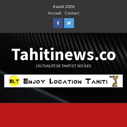
Skip
6 août 2026
to
Accueil
Contact
content
Facebook
Twitter
Tahitinews.co
L'ACTUALITÉ DE TAHITI ET SES ÎLES