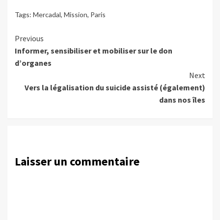
Tags:
Mercadal
,
Mission
,
Paris
Continue
Previous
Informer, sensibiliser et mobiliser sur le don
Reading
d’organes
Next
Vers la légalisation du suicide assisté (également)
dans nos îles
Laisser un commentaire