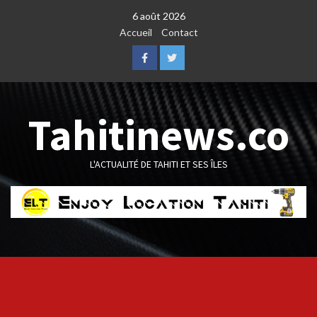
Skip
6 août 2026
to
Accueil
Contact
content
Facebook
Twitter
Tahitinews.co
L'ACTUALITÉ DE TAHITI ET SES ÎLES