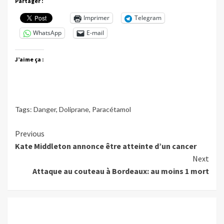
Partager :
Imprimer
Telegram
WhatsApp
E-mail
J’aime ça :
Tags:
Danger
,
Doliprane
,
Paracétamol
Continue
Previous
Kate Middleton annonce être atteinte d’un cancer
Reading
Next
Attaque au couteau à Bordeaux: au moins 1 mort