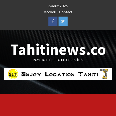
Skip
6 août 2026
to
Accueil
Contact
content
Facebook
Twitter
Tahitinews.co
L'ACTUALITÉ DE TAHITI ET SES ÎLES