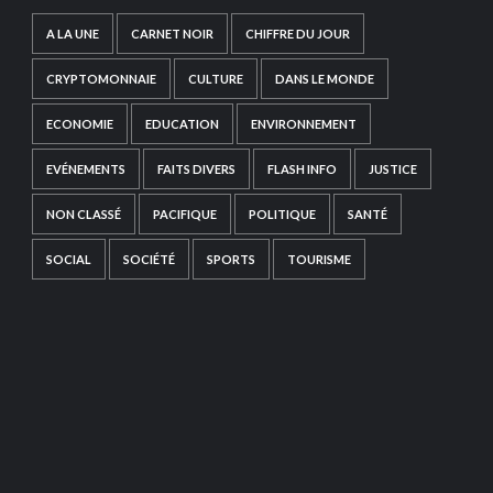
A LA UNE
CARNET NOIR
CHIFFRE DU JOUR
CRYPTOMONNAIE
CULTURE
DANS LE MONDE
ECONOMIE
EDUCATION
ENVIRONNEMENT
EVÉNEMENTS
FAITS DIVERS
FLASH INFO
JUSTICE
NON CLASSÉ
PACIFIQUE
POLITIQUE
SANTÉ
SOCIAL
SOCIÉTÉ
SPORTS
TOURISME