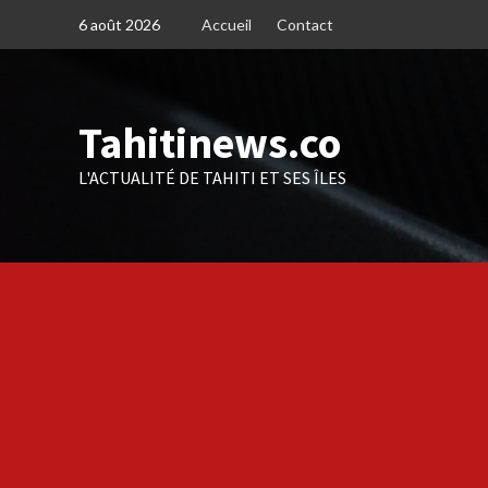
Skip
6 août 2026
Accueil
Contact
to
content
Tahitinews.co
L'ACTUALITÉ DE TAHITI ET SES ÎLES