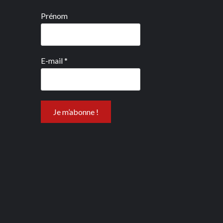
Prénom
E-mail
*