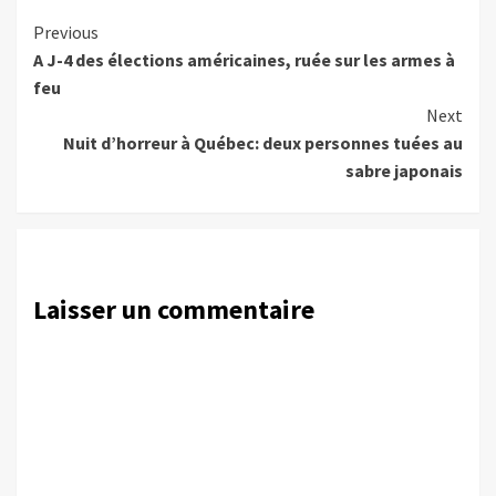
Continue
Previous
A J-4 des élections américaines, ruée sur les armes à
Reading
feu
Next
Nuit d’horreur à Québec: deux personnes tuées au
sabre japonais
Laisser un commentaire