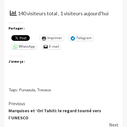
140 visiteurs total
, 1 visiteurs aujourd'hui
Partager :
Imprimer
Telegram
WhatsApp
E-mail
J’aime ça :
Tags:
Punaauia
,
Travaux
Continue
Previous
Marquises et ‘Ori Tahiti: le regard tourné vers
Reading
l’UNESCO
Next