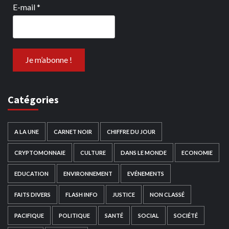
E-mail
*
Catégories
A LA UNE
CARNET NOIR
CHIFFRE DU JOUR
CRYPTOMONNAIE
CULTURE
DANS LE MONDE
ECONOMIE
EDUCATION
ENVIRONNEMENT
EVÉNEMENTS
FAITS DIVERS
FLASH INFO
JUSTICE
NON CLASSÉ
PACIFIQUE
POLITIQUE
SANTÉ
SOCIAL
SOCIÉTÉ