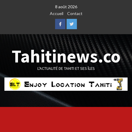
Skip
8 août 2026
to
Accueil
Contact
content
Facebook
Twitter
Tahitinews.co
L'ACTUALITÉ DE TAHITI ET SES ÎLES