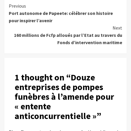
Continue
Previous
Port autonome de Papeete: célébrer son histoire
Reading
pour inspirer l’avenir
Next
160 millions de Fcfp alloués par l’Etat au travers du
Fonds d’intervention maritime
1 thought on “
Douze
entreprises de pompes
funèbres à l’amende pour
« entente
anticoncurrentielle »
”