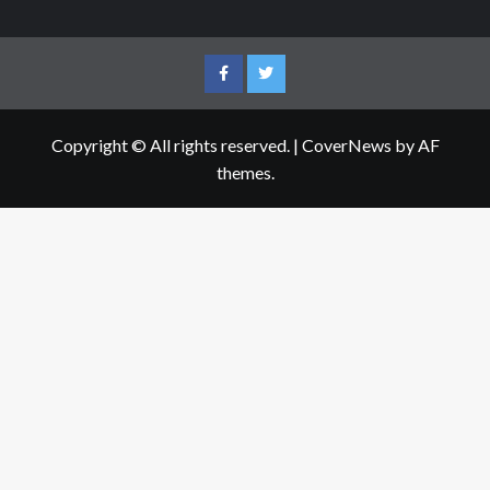
Facebook
Twitter
Copyright © All rights reserved.
|
CoverNews
by AF
themes.