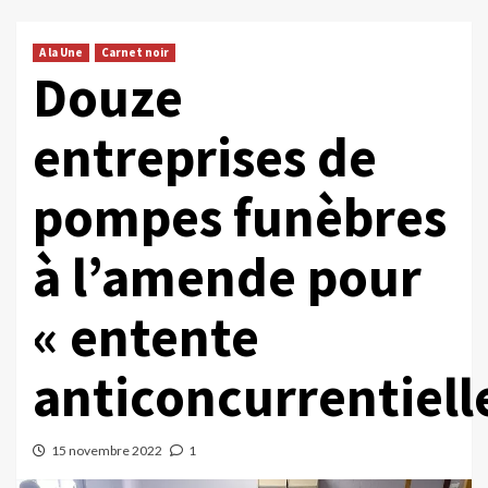
A la Une
Carnet noir
Douze
entreprises de
pompes funèbres
à l’amende pour
« entente
anticoncurrentiell
15 novembre 2022
1