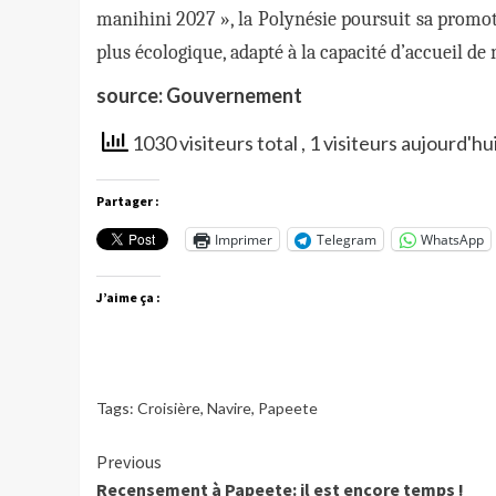
manihini 2027 », la Polynésie poursuit sa promo
plus écologique, adapté à la capacité d’accueil de n
source: Gouvernement
1030 visiteurs total
, 1 visiteurs aujourd'hu
Partager :
Imprimer
Telegram
WhatsApp
J’aime ça :
Tags:
Croisière
,
Navire
,
Papeete
Continue
Previous
Recensement à Papeete: il est encore temps !