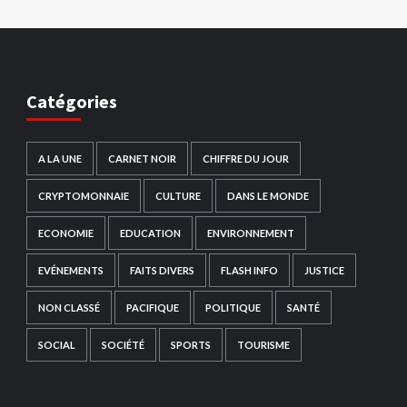
Catégories
A LA UNE
CARNET NOIR
CHIFFRE DU JOUR
CRYPTOMONNAIE
CULTURE
DANS LE MONDE
ECONOMIE
EDUCATION
ENVIRONNEMENT
EVÉNEMENTS
FAITS DIVERS
FLASH INFO
JUSTICE
NON CLASSÉ
PACIFIQUE
POLITIQUE
SANTÉ
SOCIAL
SOCIÉTÉ
SPORTS
TOURISME