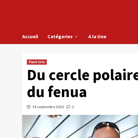
Accueil
Catégories
A la Une
Flash Info
Du cercle polai
du fenua
14 septembre 2022
1