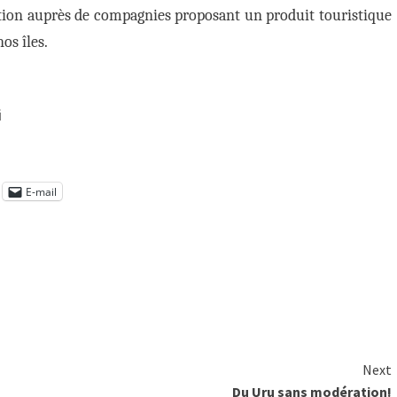
tion auprès de compagnies proposant un produit touristique
os îles.
i
E-mail
Next
Du Uru sans modération!