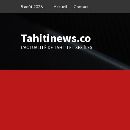
Skip
5 août 2026
Accueil
Contact
to
content
Tahitinews.co
L'ACTUALITÉ DE TAHITI ET SES ÎLES