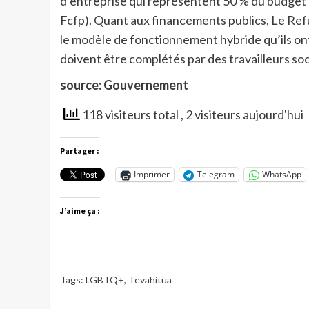
d’entreprise qui représentent 50 % du budget d
Fcfp). Quant aux financements publics, Le Ref
le modèle de fonctionnement hybride qu’ils ont 
doivent être complétés par des travailleurs soc
source: Gouvernement
118 visiteurs total
, 2 visiteurs aujourd'hui
Partager :
Imprimer
Telegram
WhatsApp
J’aime ça :
Tags:
LGBTQ+
,
Tevahitua