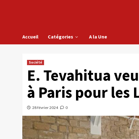
Accueil
Catégories
A la Une
Société
E. Tevahitua ve
à Paris pour les
28 février 2024
0