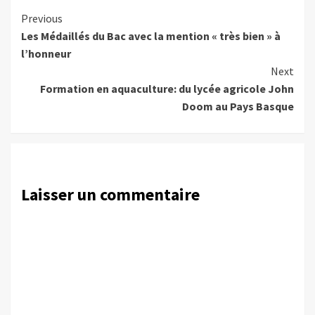
Continue
Previous
Les Médaillés du Bac avec la mention « très bien » à
Reading
l’honneur
Next
Formation en aquaculture: du lycée agricole John
Doom au Pays Basque
Laisser un commentaire