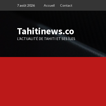
Skip
7 août 2026
Accueil
Contact
to
content
Tahitinews.co
L'ACTUALITÉ DE TAHITI ET SES ÎLES