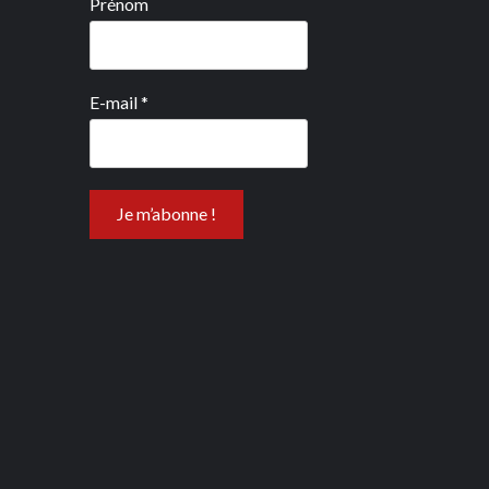
Prénom
E-mail
*