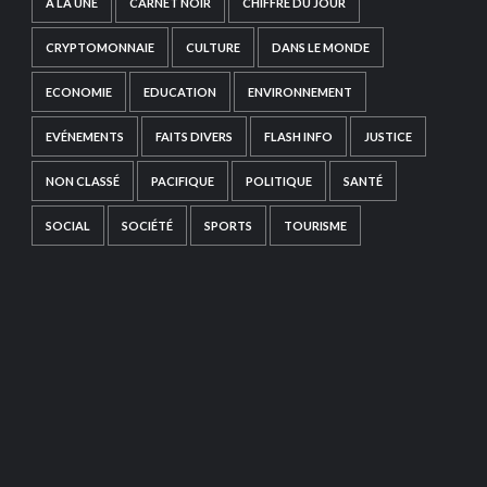
A LA UNE
CARNET NOIR
CHIFFRE DU JOUR
CRYPTOMONNAIE
CULTURE
DANS LE MONDE
ECONOMIE
EDUCATION
ENVIRONNEMENT
EVÉNEMENTS
FAITS DIVERS
FLASH INFO
JUSTICE
NON CLASSÉ
PACIFIQUE
POLITIQUE
SANTÉ
SOCIAL
SOCIÉTÉ
SPORTS
TOURISME