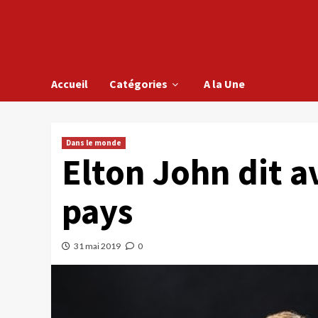
Accueil
Catégories
A la Une
Dans le monde
Elton John dit a
pays
31 mai 2019
0