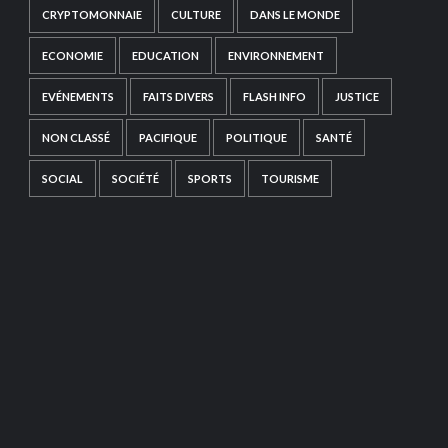
CRYPTOMONNAIE
CULTURE
DANS LE MONDE
ECONOMIE
EDUCATION
ENVIRONNEMENT
EVÉNEMENTS
FAITS DIVERS
FLASH INFO
JUSTICE
NON CLASSÉ
PACIFIQUE
POLITIQUE
SANTÉ
SOCIAL
SOCIÉTÉ
SPORTS
TOURISME