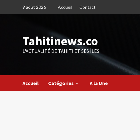
Skip
9 août 2026
Accueil
Contact
to
content
Tahitinews.co
L'ACTUALITÉ DE TAHITI ET SES ÎLES
Accueil
Catégories
A la Une