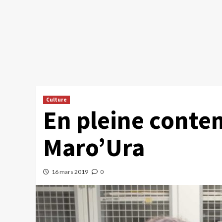
Culture
En pleine conte
Maro’Ura
16 mars 2019
0