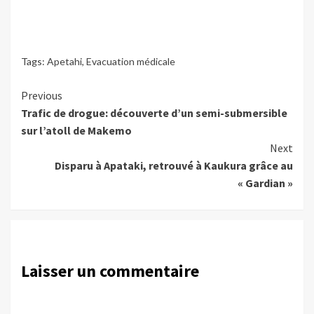
Tags:
Apetahi
,
Evacuation médicale
Continue
Previous
Trafic de drogue: découverte d’un semi-submersible
Reading
sur l’atoll de Makemo
Next
Disparu à Apataki, retrouvé à Kaukura grâce au
« Gardian »
Laisser un commentaire