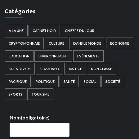
Catégories
A LA UNE
CARNET NOIR
CHIFFRE DU JOUR
CRYPTOMONNAIE
CULTURE
DANS LE MONDE
ECONOMIE
EDUCATION
ENVIRONNEMENT
EVÉNEMENTS
FAITS DIVERS
FLASH INFO
JUSTICE
NON CLASSÉ
PACIFIQUE
POLITIQUE
SANTÉ
SOCIAL
SOCIÉTÉ
SPORTS
TOURISME
Nom
(obligatoire)